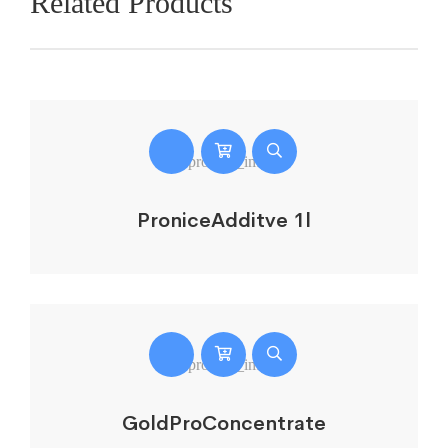
Related Products
ProniceAdditve 1l
GoldProConcentrate