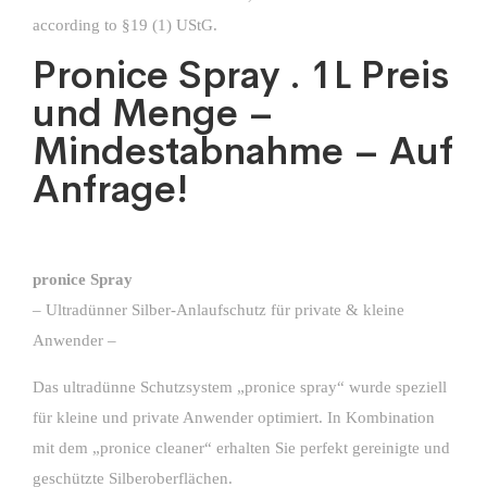
according to §19 (1) UStG.
Pronice Spray . 1L Preis
und Menge –
Mindestabnahme – Auf
Anfrage!
pronice Spray
– Ultradünner Silber-Anlaufschutz für private & kleine
Anwender –
Das ultradünne Schutzsystem „pronice spray“ wurde speziell
für kleine und private Anwender optimiert. In Kombination
mit dem „pronice cleaner“ erhalten Sie perfekt gereinigte und
geschützte Silberoberflächen.